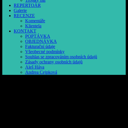
Trójský bál
REPERTOÁR
Galerie
RECENZE
Komentáře
Klientela
KONTAKT
POPTÁVKA
OBJEDNÁVKA
Fakturační údaje
Všeobecné podmínky
Souhlas se zpracováním osobních údajů
Zásady ochrany osobních údajů
Aleš Háva
Andrea Cejpková
kapela na svatbu
Follow Us
Vaše kapela na:
> reprezentační plesy
> gala večery