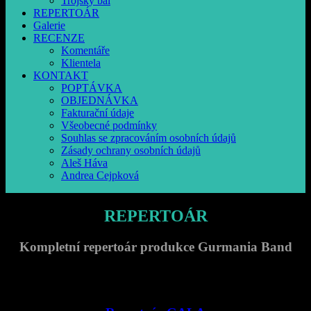
Trójský bál
REPERTOÁR
Galerie
RECENZE
Komentáře
Klientela
KONTAKT
POPTÁVKA
OBJEDNÁVKA
Fakturační údaje
Všeobecné podmínky
Souhlas se zpracováním osobních údajů
Zásady ochrany osobních údajů
Aleš Háva
Andrea Cejpková
REPERTOÁR
Kompletní repertoár produkce Gurmania Band
Repertoár je účelově selektovaný pro jednotlivé varianty.
Pro speciální akce lze připravit požadovaný repertoár skladeb.