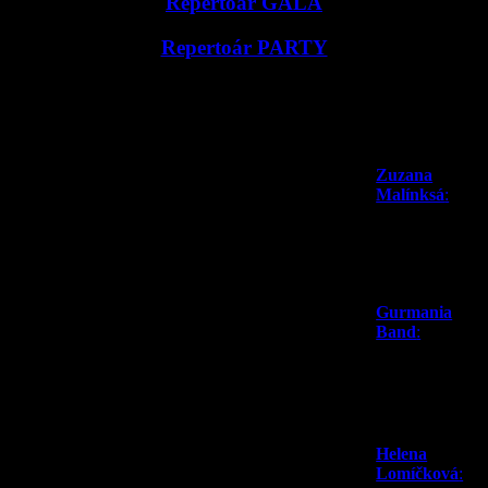
Repertoár GALA
Repertoár PARTY
Vaše kapela na:
Poslední
komentáře:
> reprezentační plesy
> gala večery
Zuzana
> maturitní plesy
Malínksá
:
> firemní párty
Dobrý večer
> prezentace
pane Háva,
> městské slavnosti
chtěla bych
> svatební hostiny
Vám ještě
> obřady
jednou …
Gurmania
Band
:
Dobrý
den, paní
Lenko,
prosím, mohla
byste mi poslat
jm�…
Helena
Lomíčková
: