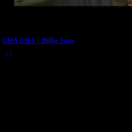
CHA CHA – Billie Jean
1
2
3
Follow Us
Vaše kapela na:
> reprezentační plesy
> gala večery
> maturitní plesy
> firemní párty
> prezentace
> městské slavnosti
> svatební hostiny
> obřady