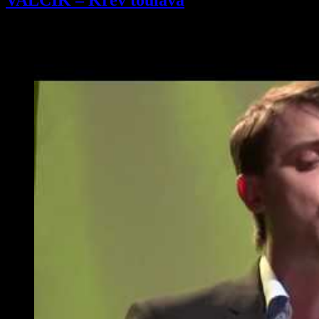
VALČÍK – Krev toulavá