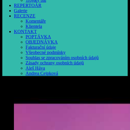
Trójský bál
REPERTOÁR
Galerie
RECENZE
Komentáře
Klientela
KONTAKT
POPTÁVKA
OBJEDNÁVKA
Fakturační údaje
Všeobecné podmínky
Souhlas se zpracováním osobních údajů
Zásady ochrany osobních údajů
Aleš Háva
Andrea Cejpková