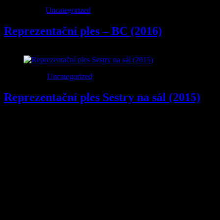
16
Led
2016
Uncategorized
Reprezentační ples – BC (2016)
14
Úno
2015
Uncategorized
Reprezentační ples Sestry na sál (2015)
Reprezentační ples We Make Media – Sestry na sál 13.02.2015
Palác Žofín, Praha 1
Obsazení:
piano: Aleš Háva
zpěv: Andrea Cejpková
kytary: Lukáš Pelikán
sax, flétna: David Fárek
trumpeta: Vratislav Bartoš
pozoun: Petr Peremský
basa: Tomáš Uhlík
bicí: Vít Koblížek