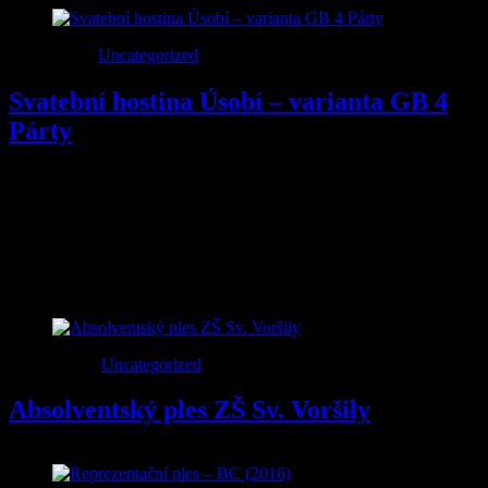
12
Zář
2016
Uncategorized
Svatební hostina Úsobí – varianta GB 4
Párty
Svatební párty v Úsobí ve variantě Gurmania Band PÁRTY 4
Zpěv – Andrea Cejpková
Klávesy, zpěv – Aleš Háva
Saxofon, zpěv, kachon – David Fárek
Kytara – Jiří Kalousek
22
Led
2016
Uncategorized
Absolventský ples ZŠ Sv. Voršily