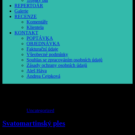
Trójský bál
REPERTOÁR
Galerie
RECENZE
Komentáře
Klientela
KONTAKT
POPTÁVKA
OBJEDNÁVKA
Fakturační údaje
Všeobecné podmínky
Souhlas se zpracováním osobních údajů
Zásady ochrany osobních údajů
Aleš Háva
Andrea Cejpková
Uncategorized
23
Lis
2022
Uncategorized
Svatomartinský ples