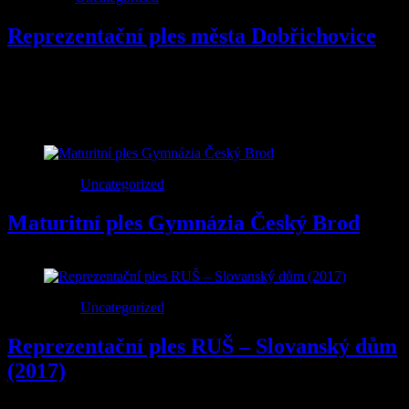
Reprezentační ples města Dobřichovice
Reprezentační ples města Dobřichovice.
Sestava: Andrea Hávová, Aleš Háva, Lukáš Pelikán, Ondřej
Klímek, Luboš Harazin, Martin Kulhavý, Jan Neruda, Tomáš Piala.
1
Úno
2018
Uncategorized
Maturitní ples Gymnázia Český Brod
8
Úno
2017
Uncategorized
Reprezentační ples RUŠ – Slovanský dům
(2017)