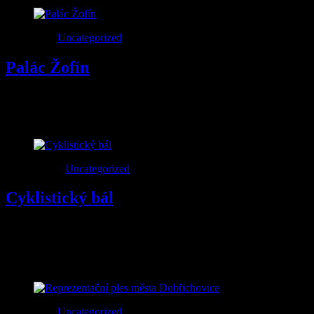
8
Zář
2019
Uncategorized
Palác Žofín
Foto z reprezentačních plesů v Paláci Žofín.
Gurmania Band GALA 9
13
Led
2019
Uncategorized
Cyklistický bál
Cyklistický bál společnosti Cycology Bike Culture v Jablonci nad
Nisou a Gurmania Band ve variantě GB 8 byla u toho. Skvělá
atmosféra, perfektní program, plný parket – co víc si přát…
1
Pro
2018
Uncategorized