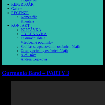
Trójský bál
REPERTOÁR
Galerie
RECENZE
Komentáře
Klientela
KONTAKT
POPTÁVKA
OBJEDNÁVKA
Fakturační údaje
Všeobecné podmínky
Souhlas se zpracováním osobních údajů
Zásady ochrany osobních údajů
Aleš Háva
Andrea Cejpková
Gurmania Band – PARTY 3