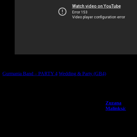
Varianta GURMANIA PARTY 3
Gurmania Band – PARTY 4
Wedding & Party (GB4)
Vaše kapela na:
Poslední
komentáře:
> reprezentační plesy
> gala večery
Zuzana
> maturitní plesy
Malínksá
:
> firemní párty
Dobrý večer
> prezentace
pane Háva,
> městské slavnosti
chtěla bych
> svatební hostiny
Vám ještě
> obřady
jednou …